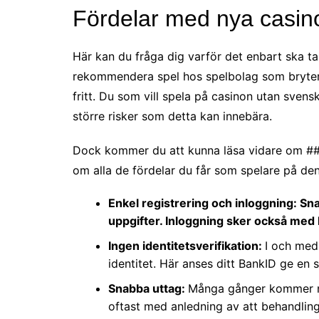
Fördelar med nya casin
Här kan du fråga dig varför det enbart ska t
rekommendera spel hos spelbolag som bryter m
fritt. Du som vill spela på casinon utan sven
större risker som detta kan innebära.
Dock kommer du att kunna läsa vidare om ##at
om alla de fördelar du får som spelare på d
Enkel registrering och inloggning: Sna
uppgifter. Inloggning sker också me
Ingen identitetsverifikation:
I och med
identitet. Här anses ditt BankID ge en s
Snabba uttag:
Många gånger kommer ny
oftast med anledning av att behandlin