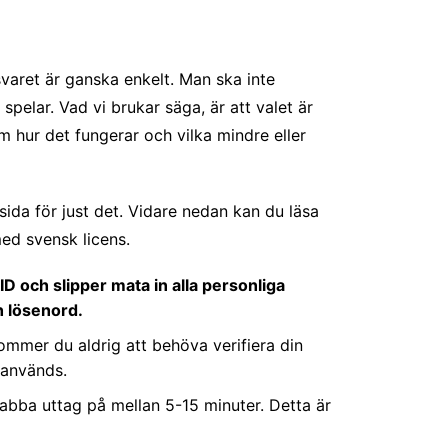
varet är ganska enkelt. Man ska inte
elar. Vad vi brukar säga, är att valet är
m hur det fungerar och vilka mindre eller
da för just det. Vidare nedan kan du läsa
ed svensk licens.
D och slipper mata in alla personliga
h lösenord.
ommer du aldrig att behöva verifiera din
a används.
ba uttag på mellan 5-15 minuter. Detta är