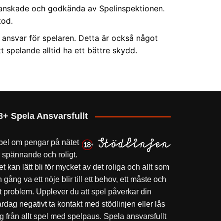
ranskade och godkända av Spelinspektionen.
tod.
 ansvar för spelaren. Detta är också något
 spelande alltid ha ett bättre skydd.
8+ Spela Ansvarsfullt
pel om pengar på nätet
r spännande och roligt.
t kan lätt bli för mycket av det roliga och allt som
 gång va ett nöje blir till ett behov, ett måste och
t problem. Upplever du att spel påverkar din
rdag negativt ta kontakt med stödlinjen eller lås
g från allt spel med spelpaus. Spela ansvarsfullt