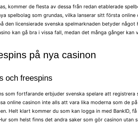
s, kommer de flesta av dessa från redan etablerade spelbola
 nya spelbolag som grundas, vilka lanserar sitt första onli
 på den licensierade svenska spelmarknaden betyder något he
casino kan gå bra i vissa fall, medan det många gånger kan v
spins på nya casinon
s och freespins
ns som fortfarande erbjuder svenska spelare att registrera 
 online casinon inte alls att vara lika moderna som de på 
eten. Helt klart kommer du som kan logga in med BankID, f
 Hur som helst finns det andra saker som gör casinon utan